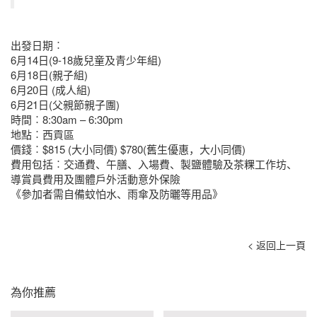
出發日期︰
6月14日(9-18歲兒童及青少年組)
6月18日(親子組)
6月20日 (成人組)
6月21日(父親節親子團)
時間︰8:30am – 6:30pm
地點︰西貢區
價錢︰$815 (大小同價) $780(舊生優惠，大小同價)
費用包括︰交通費、午膳、入場費、製鹽體驗及茶粿工作坊
、
導賞員費用及團體戶外活動意外保險
《參加者需自備蚊怕水、雨傘及防曬等用品》
< 返回上一頁
為你推薦