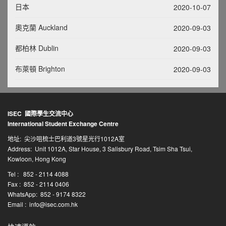
日本
2020-10-07
奧克蘭 Auckland
2020-09-03
都柏林 Dublin
2020-09-03
布萊頓 Brighton
2020-09-03
ISEC 國際學生交流中心
International Student Exchange Centre
地址: 尖沙咀梳士巴利道3號星光行1012A室
Address: Unit 1012A, Star House, 3 Salisbury Road, Tsim Sha Tsui,
Kowloon, Hong Kong
Tel : 852 - 2114 4088
Fax : 852 - 2114 0406
WhatsApp: 852 - 9174 8322
Email :
info@isec.com.hk