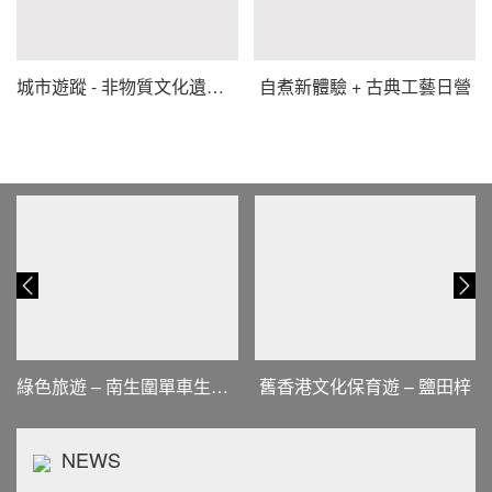
城市遊蹤 - 非物質文化遺產探索
自煮新體驗 + 古典工藝日營
綠色旅遊 – 南生圍單車生態遊
舊香港文化保育遊 – 鹽田梓
NEWS